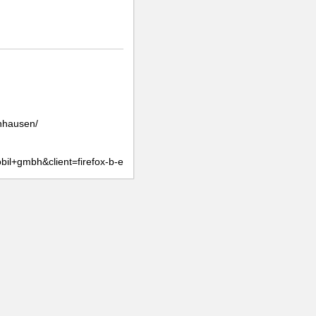
nhausen/
+mobil+gmbh&client=firefox-b-e&sca_esv=572195928&ei=PT