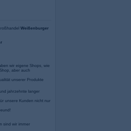
großhandel
Weißenburger
hr
 haben wir eigene Shops, wie
-Shop, aber auch
ualität unserer Produkte
und jahrzehnte langer
für unsere Kunden nicht nur
reund!
n sind wir immer