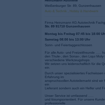
Heinzmann Autoteile
Weißenburger Str. 89, Gunzenhausen
Auto & Technik , Hobby & Handwerk
Firma Heinzmann KG Autotechnik Fach
Str. 89 91710 Gunzenhausen
Montag bis Freitag 07:45 bis 18:00 U
Samstag 08:00 bis 13:00 Uhr
Sonn- und Feiertaggeschlossen
Für alle Auto- und Freizeitfreunde ......
den Thule-, den Sonax-, den Liqui Moly
verschiedene Werkzeugshops.
Wir setzen uns leidenschaftlich für die Q
ein.
Durch unser spezialisiertes Fachwissen 
Erfahrung im
anspruchsvollen Autoteilemarkt sind wir 
ein
Lieferant sondern auch ein Helfer und F
Unser Service ist umfassend ......
und lösungsorientiert. Für unsere Kunde
professionelle