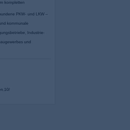
um kompletten
gebundene PKW- und LKW –
e und kommunale
ungsbetriebe, Industrie-
Baugewerbes und
n.10/