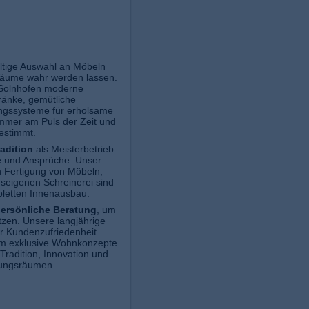
ältige Auswahl an Möbeln
träume wahr werden lassen.
Solnhofen moderne
ränke, gemütliche
ungssysteme für erholsame
mmer am Puls der Zeit und
estimmt.
adition
als Meisterbetrieb
he und Ansprüche. Unser
n Fertigung von Möbeln,
eigenen Schreinerei sind
mpletten Innenausbau.
ersönliche Beratung
, um
tzen. Unsere langjährige
r Kundenzufriedenheit
um exklusive Wohnkonzepte
Tradition, Innovation und
llungsräumen.