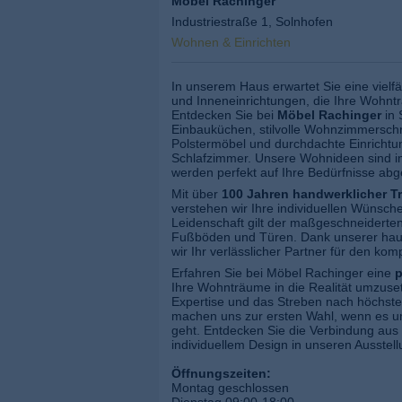
Möbel Rachinger
Industriestraße 1, Solnhofen
Wohnen & Einrichten
In unserem Haus erwartet Sie eine vielf
und Inneneinrichtungen, die Ihre Wohn
Entdecken Sie bei
Möbel Rachinger
in 
Einbauküchen, stilvolle Wohnzimmersch
Polstermöbel und durchdachte Einricht
Schlafzimmer. Unsere Wohnideen sind i
werden perfekt auf Ihre Bedürfnisse abg
Mit über
100 Jahren handwerklicher Tr
verstehen wir Ihre individuellen Wünsc
Leidenschaft gilt der maßgeschneiderte
Fußböden und Türen. Dank unserer haus
wir Ihr verlässlicher Partner für den ko
Erfahren Sie bei Möbel Rachinger eine
p
Ihre Wohnträume in die Realität umzuse
Expertise und das Streben nach höchste
machen uns zur ersten Wahl, wenn es 
geht. Entdecken Sie die Verbindung aus 
individuellem Design in unseren Ausste
Öffnungszeiten:
Montag geschlossen