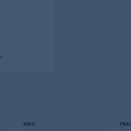
r/
INFO
FRA