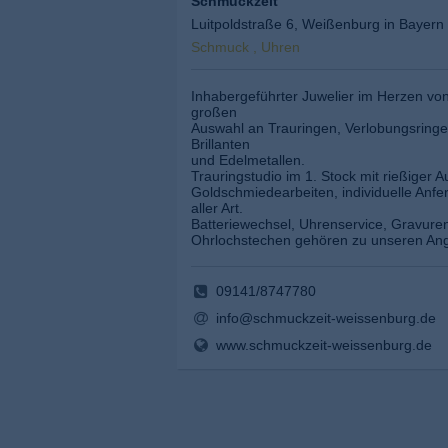
Schmuckzeit
Luitpoldstraße 6, Weißenburg in Bayern
Schmuck , Uhren
Inhabergeführter Juwelier im Herzen vo
großen
Auswahl an Trauringen, Verlobungsring
Brillanten
und Edelmetallen.
Trauringstudio im 1. Stock mit rießiger 
Goldschmiedearbeiten, individuelle Anf
aller Art.
Batteriewechsel, Uhrenservice, Gravuren
Ohrlochstechen gehören zu unseren An
09141/8747780
info@schmuckzeit-weissenburg.de
www.schmuckzeit-weissenburg.de