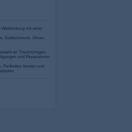
n Weißenburg mit einer
en, Goldschmuck, Uhren,
Auswahl an Trau(m)ringen.
ertigungen und Reparaturen
, Perlketten knoten und
geboten.